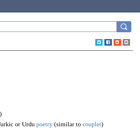
)
 Turkic or Urdu
poetry
(similar to
couplet
)