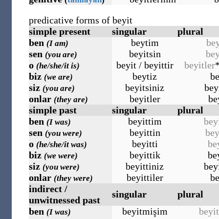
predicative forms of beyit
simple present
singular
plural
ben
beytim
bey
(I am)
sen
beyitsin
bey
(you are)
o
beyit / beyittir
beyitler
(he/she/it is)
biz
beytiz
be
(we are)
siz
beyitsiniz
bey
(you are)
onlar
beyitler
be
(they are)
simple past
singular
plural
ben
beyittim
bey
(I was)
sen
beyittin
bey
(you were)
o
beyitti
be
(he/she/it was)
biz
beyittik
be
(we were)
siz
beyittiniz
bey
(you were)
onlar
beyittiler
be
(they were)
indirect /
singular
plural
unwitnessed past
ben
beyitmişim
beyi
(I was)