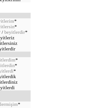
itlerim
*
itlersin
*
* /
beyitlerdir
*
yitleriz
itlersiniz
yitlerdir
itlerdim
*
itlerdin
*
yitlerdi
*
yitlerdik
itlerdiniz
yitlerdi
tlermişim
*