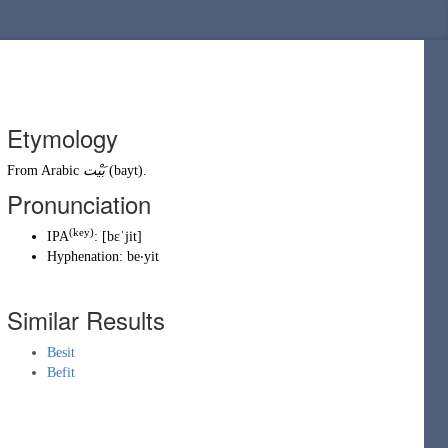
Etymology
From
Arabic
بَيْت
(
bayt
)
.
Pronunciation
(
key
)
IPA
:
[bɛˈjit]
Hyphenation:
be‧yit
Similar Results
Besit
Befit