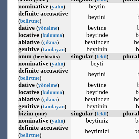
nominative
beytin
(
yalın
)
definite accusative
beytini
(
belirtme
)
dative
beytine
(
yönelme
)
locative
beytinde
b
(
bulunma
)
ablative
beytinden
b
(
çıkma
)
genitive
beytinin
b
(
tamlayan
)
onun
singular
plura
(her/his/its)
(
tekil
)
nominative
beyti
(
yalın
)
definite accusative
beytini
(
belirtme
)
dative
beytine
(
yönelme
)
locative
beytinde
b
(
bulunma
)
ablative
beytinden
b
(
çıkma
)
genitive
beytinin
b
(
tamlayan
)
bizim
singular
plura
(our)
(
tekil
)
nominative
beytimiz
b
(
yalın
)
definite accusative
beytimizi
b
(
belirtme
)