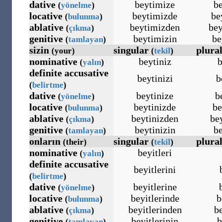
dative
beytimize
be
(
yönelme
)
locative
beytimizde
be
(
bulunma
)
ablative
beytimizden
bey
(
çıkma
)
genitive
beytimizin
be
(
tamlayan
)
sizin
singular
plura
(your)
(
tekil
)
nominative
beytiniz
b
(
yalın
)
definite accusative
beytinizi
b
(
belirtme
)
dative
beytinize
b
(
yönelme
)
locative
beytinizde
be
(
bulunma
)
ablative
beytinizden
be
(
çıkma
)
genitive
beytinizin
be
(
tamlayan
)
onların
singular
plura
(their)
(
tekil
)
nominative
beyitleri
(
yalın
)
definite accusative
beyitlerini
(
belirtme
)
dative
beyitlerine
(
yönelme
)
locative
beyitlerinde
b
(
bulunma
)
ablative
beyitlerinden
b
(
çıkma
)
genitive
beyitlerinin
b
(
tamlayan
)