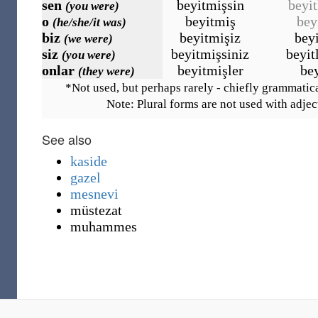
sen
beyitmişsin
beyit
(you were)
o
beyitmiş
bey
(he/she/it was)
biz
beyitmişiz
bey
(we were)
siz
beyitmişsiniz
beyit
(you were)
onlar
beyitmişler
bey
(they were)
*Not used, but perhaps rarely - chiefly grammatic
Note: Plural forms are not used with adjec
See also
kaside
gazel
mesnevi
müstezat
muhammes