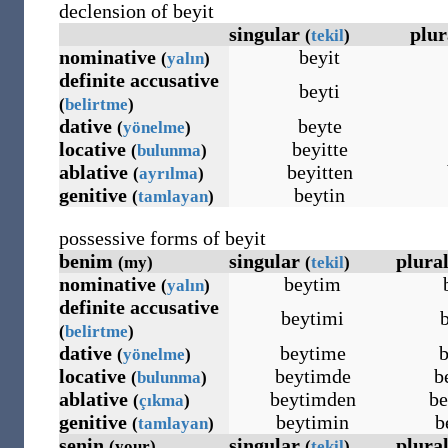
declension of beyit
singular
plu
(
tekil
)
nominative
beyit
(
yalın
)
definite accusative
beyti
(
belirtme
)
dative
beyte
(
yönelme
)
locative
beyitte
(
bulunma
)
ablative
beyitten
(
ayrılma
)
genitive
beytin
(
tamlayan
)
possessive forms of beyit
benim
singular
plura
(my)
(
tekil
)
nominative
beytim
(
yalın
)
definite accusative
beytimi
(
belirtme
)
dative
beytime
b
(
yönelme
)
locative
beytimde
b
(
bulunma
)
ablative
beytimden
be
(
çıkma
)
genitive
beytimin
b
(
tamlayan
)
senin
singular
plura
(your)
(
tekil
)