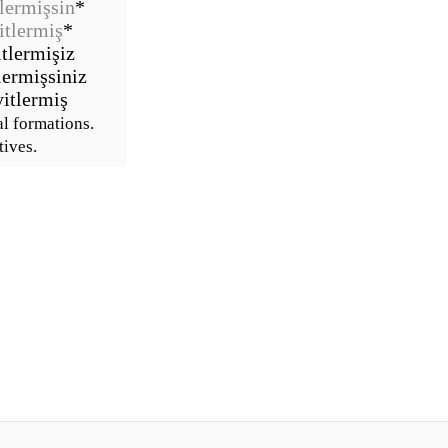
lermişsin
*
itlermiş
*
itlermişiz
lermişsiniz
itlermiş
al formations.
tives.