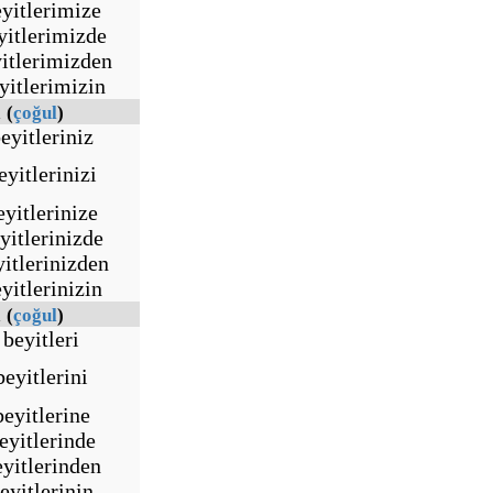
yitlerimize
yitlerimizde
itlerimizden
yitlerimizin
l
(
çoğul
)
eyitleriniz
eyitlerinizi
eyitlerinize
yitlerinizde
yitlerinizden
yitlerinizin
l
(
çoğul
)
beyitleri
beyitlerini
beyitlerine
eyitlerinde
eyitlerinden
eyitlerinin