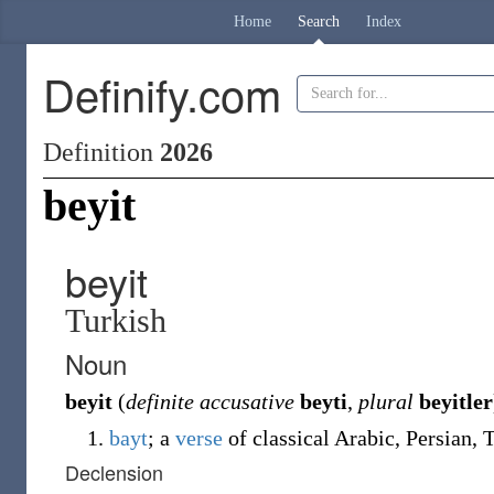
Home
Search
Index
Definify.com
Definition
2026
beyit
beyit
Turkish
Noun
beyit
(
definite accusative
beyti
,
plural
beyitler
bayt
; a
verse
of classical Arabic, Persian,
Declension