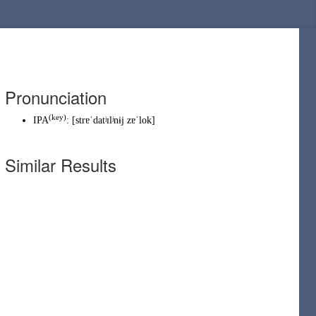
Pronunciation
(
key
)
IPA
:
[strɐˈdatʲɪlʲnɨj zɐˈlok]
Similar Results