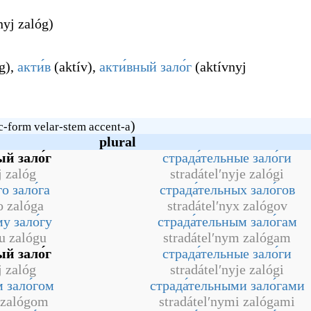
nyj zalóg
)
óg
)
,
акти́в
(
aktív
)
,
акти́вный зало́г
(
aktívnyj
)
c-form velar-stem accent-a
plural
й зало́г
страда́тельные зало́ги
j zalóg
stradátelʹnyje zalógi
о зало́га
страда́тельных зало́гов
o zalóga
stradátelʹnyx zalógov
у зало́гу
страда́тельным зало́гам
u zalógu
stradátelʹnym zalógam
й зало́г
страда́тельные зало́ги
j zalóg
stradátelʹnyje zalógi
 зало́гом
страда́тельными зало́гами
 zalógom
stradátelʹnymi zalógami