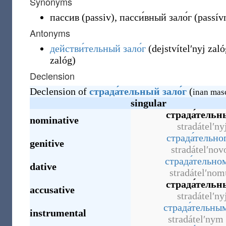
Synonyms
пассив
(
passiv
)
,
пасси́вный зало́г
(
passív
Antonyms
действи́тельный зало́г
(
dejstvítelʹnyj zal
zalóg
)
Declension
Declension of
страда́тельный
зало́г
(
inan mas
singular
страда́тельны
nominative
stradátelʹny
страда́тельног
genitive
stradátelʹnov
страда́тельном
dative
stradátelʹnom
страда́тельны
accusative
stradátelʹny
страда́тельным
instrumental
stradátelʹnym