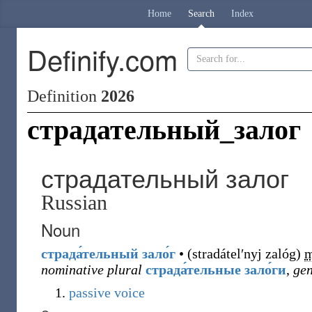
Home
Search
Index
Definify.com
Definition
2026
страдательный_залог
страдательный залог
Russian
Noun
страда́тельный
зало́г
•
(
stradátelʹnyj zalóg
)
nominative plural
страда́тельные зало́ги
,
gen
passive voice