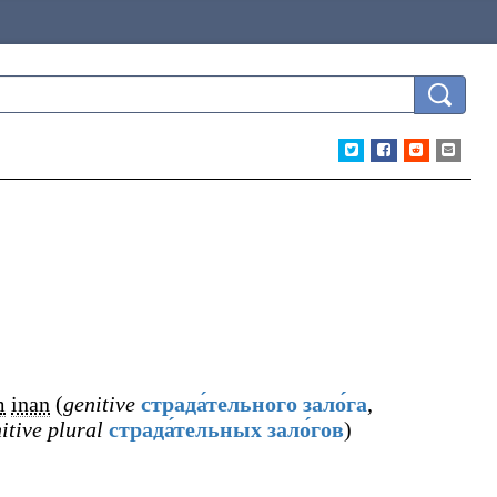
m
inan
(
genitive
страда́тельного зало́га
,
itive plural
страда́тельных зало́гов
)