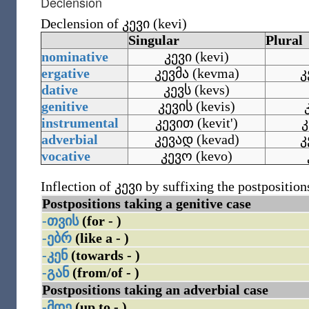
Declension
Declension of
კევი (kevi)
Singular
Plural
nominative
კევი (kevi)
ergative
კევმა (kevma)
კ
dative
კევს (kevs)
genitive
კევის (kevis)
instrumental
კევით (kevit')
კ
adverbial
კევად (kevad)
კ
vocative
კევო (kevo)
Inflection of
კევი
by suffixing the postposition
Postpositions taking a genitive case
-თვის
(for - )
-ებრ
(like a - )
-კენ
(towards - )
-გან
(from/of - )
Postpositions taking an adverbial case
-მდე
(up to - )