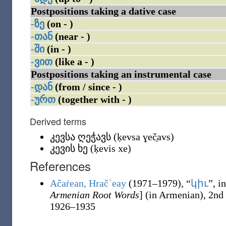
Postpositions taking a dative case
-ზე
(on - )
-თან
(near - )
-ში
(in - )
-ვით
(like a - )
Postpositions taking an instrumental case
-დან
(from / since - )
-ურთ
(together with - )
Derived terms
კევსა ღეჭავს
(
ḳevsa ɣeč̣avs
)
კევის ხე
(
ḳevis xe
)
References
Ačaṙean, Hračʿeay
(1971–1979),
“
կիւ
”, in
Armenian Root Words
]
(in Armenian), 2nd 
1926–1935