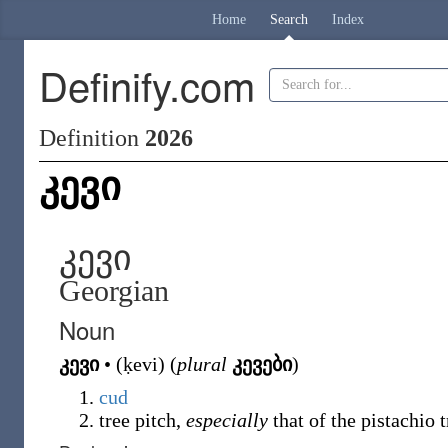
Home
Search
Index
Definify.com
Definition
2026
კევი
კევი
Georgian
Noun
კევი
•
(
ḳevi
)
(
plural
კევები
)
cud
tree pitch,
especially
that of the pistachio t