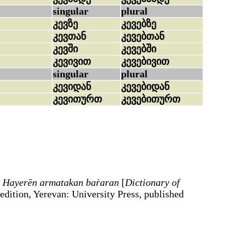
singular
plural
კევზე
კევებზე
კევთან
კევებთან
კევში
კევებში
კევივით
კევებივით
singular
plural
კევიდან
კევებიდან
კევითურთ
კევებითურთ
Hayerēn armatakan baṙaran
[
Dictionary of
edition, Yerevan
:
University Press, published