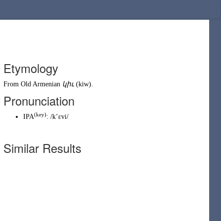
Etymology
From
Old Armenian
կիւ
(
kiw
)
.
Pronunciation
(
key
)
IPA
:
/kʼɛvi/
Similar Results