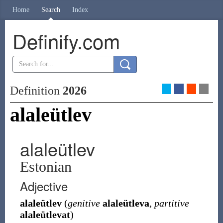
Home
Search
Index
Definify.com
Definition
2026
alaleütlev
alaleütlev
Estonian
Adjective
alaleütlev
(
genitive
alaleütleva
,
partitive
alaleütlevat
)