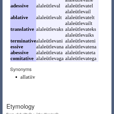
adessive
alaleütleval
alaleütlevatel
alaleütlevail
ablative
alaleütlevalt
alaleütlevatelt
alaleütlevailt
translative
alaleütlevaks
alaleütlevateks
alaleütlevaiks
terminative
alaleütlevani
alaleütlevateni
essive
alaleütlevana
alaleütlevatena
abessive
alaleütlevata
alaleütlevateta
comitative
alaleütlevaga
alaleütlevatega
Synonyms
allatiiv
Etymology