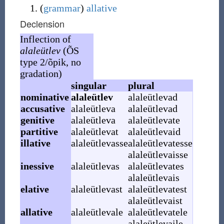
(
grammar
)
allative
Declension
Inflection of
alaleütlev
(ÕS
type 2/õpik, no
gradation)
singular
plural
nominative
alaleütlev
alaleütlevad
accusative
alaleütleva
alaleütlevad
genitive
alaleütleva
alaleütlevate
partitive
alaleütlevat
alaleütlevaid
illative
alaleütlevasse
alaleütlevatesse
alaleütlevaisse
inessive
alaleütlevas
alaleütlevates
alaleütlevais
elative
alaleütlevast
alaleütlevatest
alaleütlevaist
allative
alaleütlevale
alaleütlevatele
alaleütlevaile