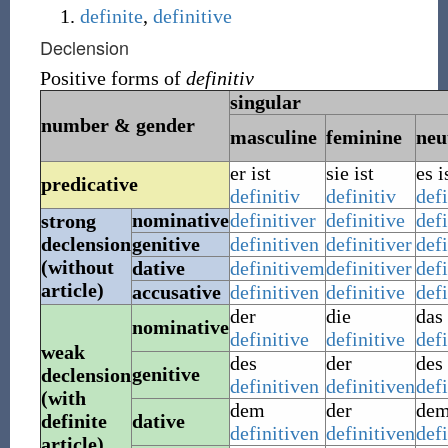
definite
,
definitive
Declension
Positive forms of
definitiv
singular
number & gender
masculine
feminine
neu
er ist
sie ist
es i
predicative
definitiv
definitiv
defi
nominative
definitiver
definitive
defi
strong
declension
genitive
definitiven
definitiver
defi
(without
dative
definitivem
definitiver
def
article)
accusative
definitiven
definitive
defi
der
die
das
nominative
definitive
definitive
defi
weak
des
der
des
genitive
declension
definitiven
definitiven
defi
(with
dem
der
de
definite
dative
definitiven
definitiven
defi
article)