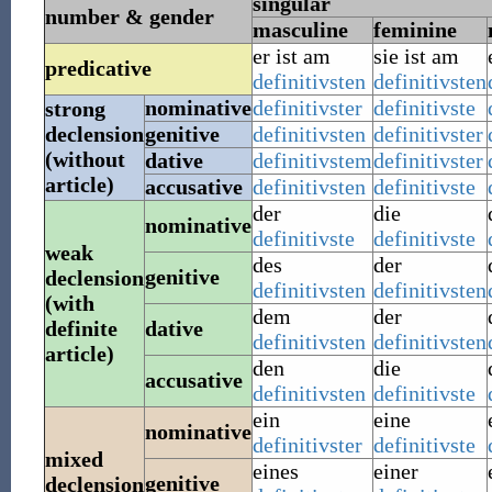
singular
number & gender
masculine
feminine
er ist
am
sie ist
am
predicative
definitivsten
definitivsten
nominative
definitivster
definitivste
strong
declension
genitive
definitivsten
definitivster
(without
dative
definitivstem
definitivster
article)
accusative
definitivsten
definitivste
der
die
nominative
definitivste
definitivste
weak
des
der
genitive
declension
definitivsten
definitivsten
(with
dem
der
definite
dative
definitivsten
definitivsten
article)
den
die
accusative
definitivsten
definitivste
ein
eine
nominative
definitivster
definitivste
mixed
eines
einer
genitive
declension