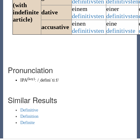
definitivsten
definitivsten
(with
einem
einer
indefinite
dative
definitivsten
definitivsten
article)
einen
eine
accusative
definitivsten
definitivste
Pronunciation
(key)
IPA
:
/ˌdefiniˈtiːf/
Similar Results
Definitive
Definition
Definite