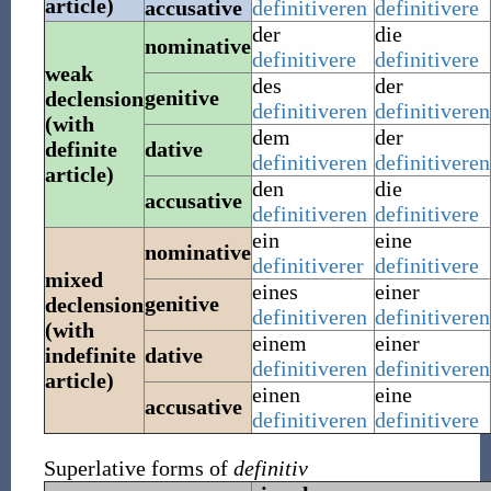
article)
accusative
definitiveren
definitivere
der
die
nominative
definitivere
definitivere
weak
des
der
genitive
declension
definitiveren
definitiveren
(with
dem
der
definite
dative
definitiveren
definitiveren
article)
den
die
accusative
definitiveren
definitivere
ein
eine
nominative
definitiverer
definitivere
mixed
eines
einer
genitive
declension
definitiveren
definitiveren
(with
einem
einer
indefinite
dative
definitiveren
definitiveren
article)
einen
eine
accusative
definitiveren
definitivere
Superlative forms of
definitiv