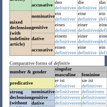
den
die
das
accusative
definitiven
definitive
defi
ein
eine
ein
nominative
definitiver
definitive
defi
mixed
eines
einer
ein
genitive
declension
definitiven
definitiven
defi
(with
einem
einer
ein
indefinite
dative
definitiven
definitiven
defi
article)
einen
eine
ein
accusative
definitiven
definitive
defi
Comparative forms of
definitiv
singular
number & gender
masculine
feminine
er ist
sie ist
predicative
definitiver
definitiver
nominative
definitiverer
definitivere
strong
declension
genitive
definitiveren
definitiverer
(without
dative
definitiverem
definitiverer