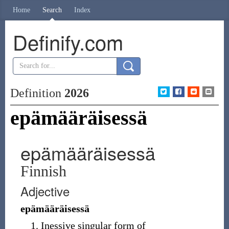
Home
Search
Index
Definify.com
Definition
2026
epämääräisessä
epämääräisessä
Finnish
Adjective
epämääräisessä
Inessive singular form of