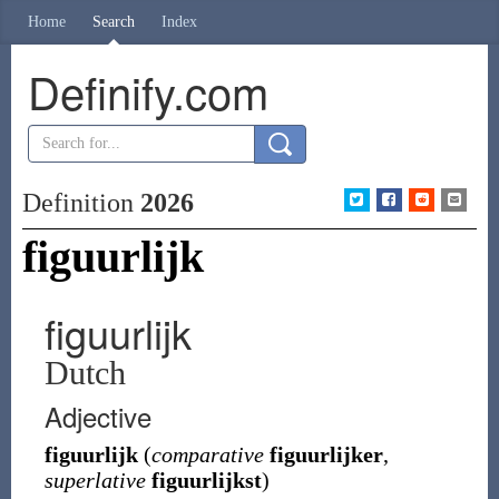
Home
Search
Index
Definify.com
Definition
2026
figuurlijk
figuurlijk
Dutch
Adjective
figuurlijk
(
comparative
figuurlijker
,
superlative
figuurlijkst
)