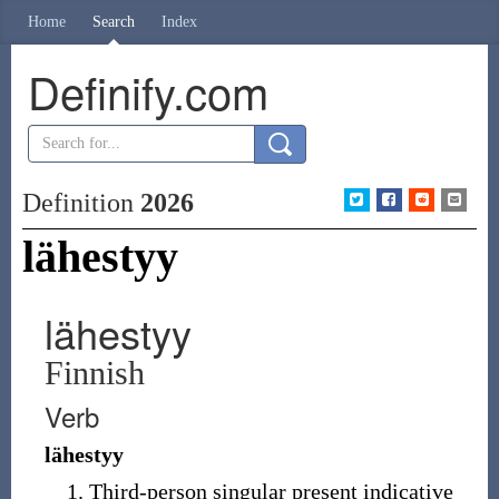
Home
Search
Index
Definify.com
Definition
2026
lähestyy
lähestyy
Finnish
Verb
lähestyy
Third-person singular present indicative