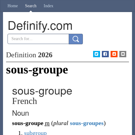
Home
Search
Index
Definify.com
Definition
2026
sous-groupe
sous-groupe
French
Noun
sous-groupe
m
(
plural
sous-groupes
)
subgroup