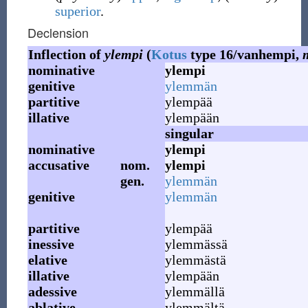
superior
.
Declension
Inflection of
ylempi
(
Kotus
type 16/vanhempi,
nominative
ylempi
genitive
ylemmän
partitive
ylempää
illative
ylempään
singular
nominative
ylempi
accusative
nom.
ylempi
gen.
ylemmän
genitive
ylemmän
partitive
ylempää
inessive
ylemmässä
elative
ylemmästä
illative
ylempään
adessive
ylemmällä
ablative
ylemmältä