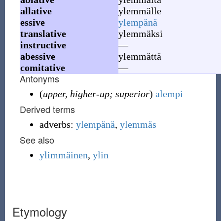
allative
ylemmälle
essive
ylempänä
translative
ylemmäksi
instructive
—
abessive
ylemmättä
comitative
—
Antonyms
(
upper, higher-up; superior
)
alempi
Derived terms
adverbs:
ylempänä
,
ylemmäs
See also
ylimmäinen
,
ylin
Etymology