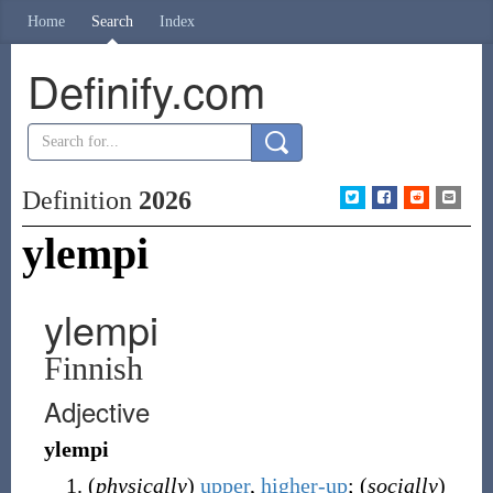
Home
Search
Index
Definify.com
Definition
2026
ylempi
ylempi
Finnish
Adjective
ylempi
(
physically
)
upper
,
higher-up
; (
socially
)