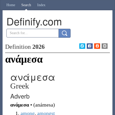
Home
Search
Index
Definify.com
Definition
2026
ανάμεσα
ανάμεσα
Greek
Adverb
ανάμεσα
•
(
anámesa
)
among
,
amongst