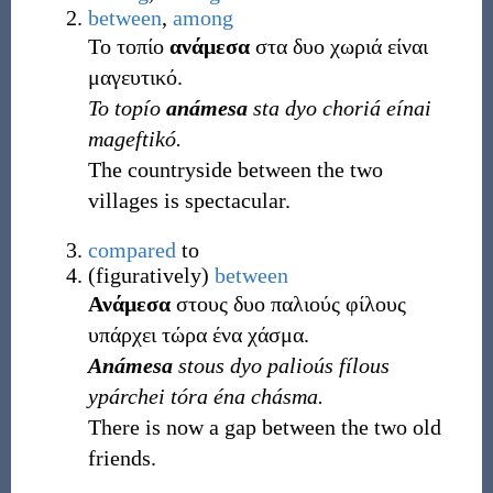
between
,
among
Το τοπίο
ανάμεσα
στα δυο χωριά είναι
μαγευτικό.
To topío
anámesa
sta dyo choriá eínai
mageftikó.
The countryside between the two
villages is spectacular.
compared
to
(
figuratively
)
between
Ανάμεσα
στους δυο παλιούς φίλους
υπάρχει τώρα ένα χάσμα.
Anámesa
stous dyo palioús fílous
ypárchei tóra éna chásma.
There is now a gap between the two old
friends.