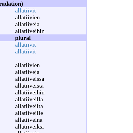
gradation)
allatiivit
allatiivien
allatiiveja
allatiiveihin
plural
allatiivit
allatiivit
allatiivien
allatiiveja
allatiiveissa
allatiiveista
allatiiveihin
allatiiveilla
allatiiveilta
allatiiveille
allatiiveina
allatiiveiksi