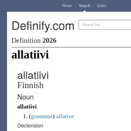
Home
Search
Index
Definify.com
Definition
2026
allatiivi
allatiivi
Finnish
Noun
allatiivi
(
grammar
)
allative
Declension