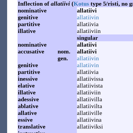
Inflection of
allatiivi
(
Kotus
type 5/risti, no 
nominative
allatiivi
genitive
allatiivin
partitive
allatiivia
illative
allatiiviin
singular
nominative
allatiivi
accusative
nom.
allatiivi
gen.
allatiivin
genitive
allatiivin
partitive
allatiivia
inessive
allatiivissa
elative
allatiivista
illative
allatiiviin
adessive
allatiivilla
ablative
allatiivilta
allative
allatiiville
essive
allatiivina
translative
allatiiviksi