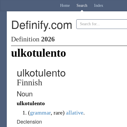
Home
Search
Index
Definify.com
Definition
2026
ulkotulento
ulkotulento
Finnish
Noun
ulkotulento
(
grammar
,
rare
)
allative
.
Declension