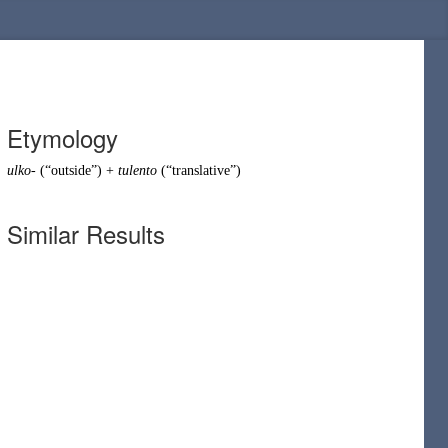
Etymology
ulko-
(
“
outside
”
)
+
tulento
(
“
translative
”
)
Similar Results