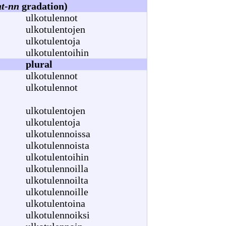
nt-nn
gradation)
ulkotulennot
ulkotulentojen
ulkotulentoja
ulkotulentoihin
plural
ulkotulennot
ulkotulennot
ulkotulentojen
ulkotulentoja
ulkotulennoissa
ulkotulennoista
ulkotulentoihin
ulkotulennoilla
ulkotulennoilta
ulkotulennoille
ulkotulentoina
ulkotulennoiksi