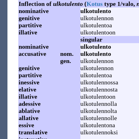
Inflection of
ulkotulento
(
Kotus
type 1/valo,
nominative
ulkotulento
genitive
ulkotulennon
partitive
ulkotulentoa
illative
ulkotulentoon
singular
nominative
ulkotulento
accusative
nom.
ulkotulento
gen.
ulkotulennon
genitive
ulkotulennon
partitive
ulkotulentoa
inessive
ulkotulennossa
elative
ulkotulennosta
illative
ulkotulentoon
adessive
ulkotulennolla
ablative
ulkotulennolta
allative
ulkotulennolle
essive
ulkotulentona
translative
ulkotulennoksi