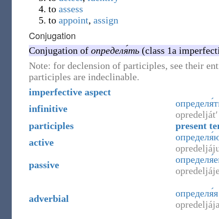
to
assess
to
appoint
,
assign
Conjugation
Conjugation of
определя́ть
(class 1a imperfecti
Note: for declension of participles, see their en
participles are indeclinable.
imperfective aspect
определя́т
infinitive
opredeljátʹ
participles
present te
определя
active
opredeljáju
определя́
passive
opredeljáj
определя́я
adverbial
opredeljáj