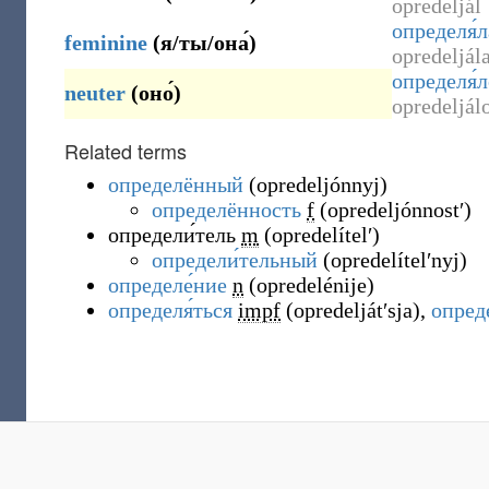
opredeljál
определя́л
feminine
(
я/ты/она́
)
opredeljál
определя́
neuter
(
оно́
)
opredeljál
Related terms
определённый
(
opredeljónnyj
)
определённость
f
(
opredeljónnostʹ
)
определи́тель
m
(
opredelítelʹ
)
определи́тельный
(
opredelítelʹnyj
)
определе́ние
n
(
opredelénije
)
определя́ться
impf
(
opredeljátʹsja
)
,
опред