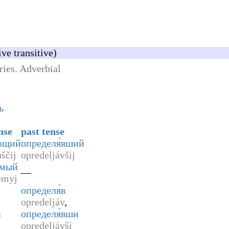
ve transitive)
tries. Adverbial
ь
nse
past tense
́ющий
определя́вший
ščij
opredeljávšij
емый
—
emyj
определя́в
opredeljáv
,
a
определя́вши
opredeljávši