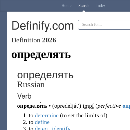
Home
Search
Index
Definify.com
Definition
2026
определять
определять
Russian
Verb
определя́ть
•
(
opredeljátʹ
)
impf
(
perfective
оп
to
determine
(
to set the limits of
)
to
define
to
detect
,
identify