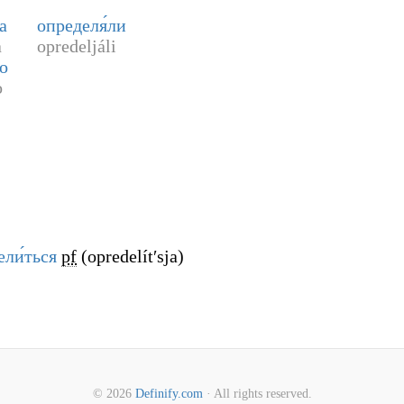
а
определя́ли
a
opredeljáli
ло
o
ели́ться
pf
(
opredelítʹsja
)
© 2026
Definify.com
· All rights reserved.