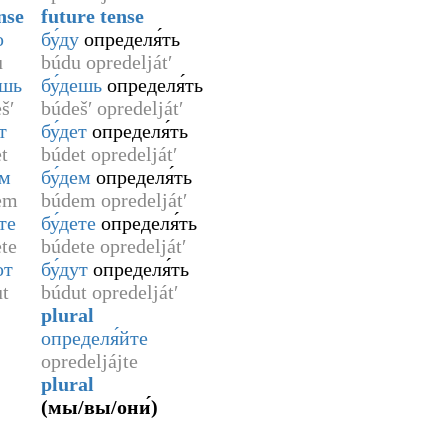
nse
future tense
ю
бу́ду
определя́ть
u
búdu opredeljátʹ
ешь
бу́дешь
определя́ть
šʹ
búdešʹ opredeljátʹ
т
бу́дет
определя́ть
t
búdet opredeljátʹ
ем
бу́дем
определя́ть
jem
búdem opredeljátʹ
те
бу́дете
определя́ть
ete
búdete opredeljátʹ
ют
бу́дут
определя́ть
ut
búdut opredeljátʹ
plural
определя́йте
opredeljájte
plural
(
мы/вы/они́
)