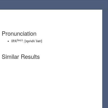
Pronunciation
(
key
)
IPA
:
[ɐprʲɪdʲɪˈlʲætʲ]
Similar Results