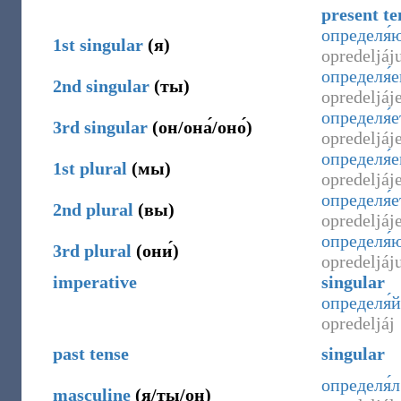
present te
определя́
1st
singular
(
я
)
opredeljáj
определя́
2nd
singular
(
ты
)
opredeljáje
определя́е
3rd
singular
(
он/она́/оно́
)
opredeljáje
определя́
1st
plural
(
мы
)
opredeljá
определя́е
2nd
plural
(
вы
)
opredeljáj
определя́
3rd
plural
(
они́
)
opredeljáj
imperative
singular
определя́й
opredeljáj
past tense
singular
определя́л
masculine
(
я/ты/он
)