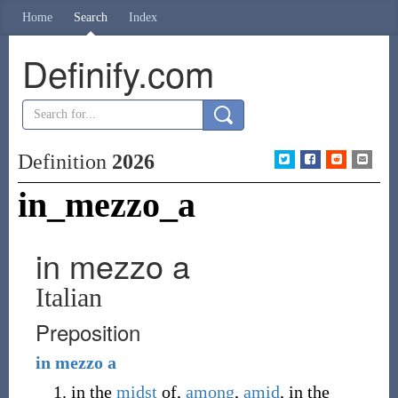
Home
Search
Index
Definify.com
Definition
2026
in_mezzo_a
in mezzo a
Italian
Preposition
in
mezzo
a
in the
midst
of,
among
,
amid
, in the