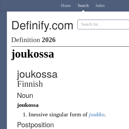
Home
Search
Index
Definify.com
Definition
2026
joukossa
joukossa
Finnish
Noun
joukossa
Inessive singular form of
joukko
.
Postposition