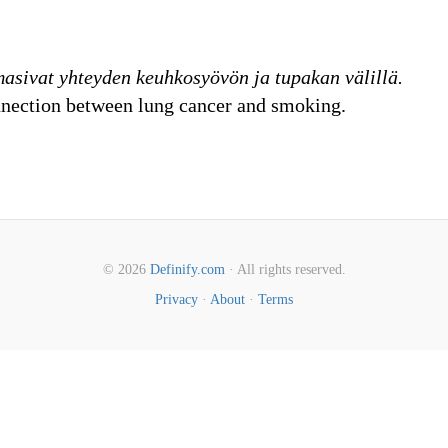
masivat yhteyden keuhkosyövön ja tupakan välillä.
onnection between lung cancer and smoking.
© 2026
Definify.com
· All rights reserved.
Privacy
·
About
·
Terms