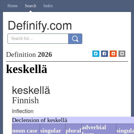
Home
Search
Index
Definify.com
Definition
2026
keskellä
keskellä
Finnish
Inflection
Declension of keskellä
adverbial
noun case
singular
plural
singul