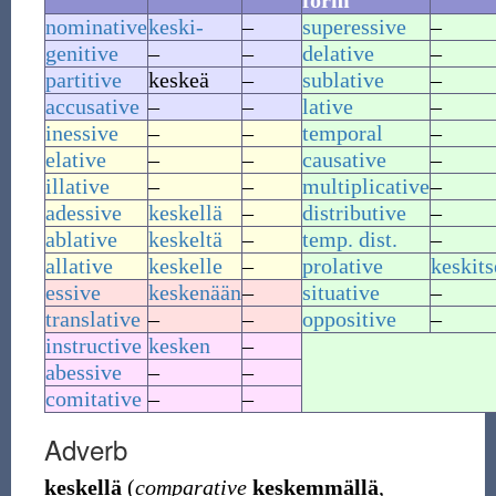
form
nominative
keski-
–
superessive
–
genitive
–
–
delative
–
partitive
keskeä
–
sublative
–
accusative
–
–
lative
–
inessive
–
–
temporal
–
elative
–
–
causative
–
illative
–
–
multiplicative
–
adessive
keskellä
–
distributive
–
ablative
keskeltä
–
temp. dist.
–
allative
keskelle
–
prolative
keskits
essive
keskenään
–
situative
–
translative
–
–
oppositive
–
instructive
kesken
–
abessive
–
–
comitative
–
–
Adverb
keskellä
(
comparative
keskemmällä
,